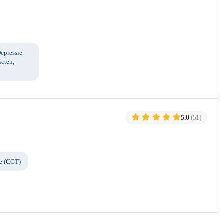
epressie,
icten,
5.0
(51)
ie (CGT)