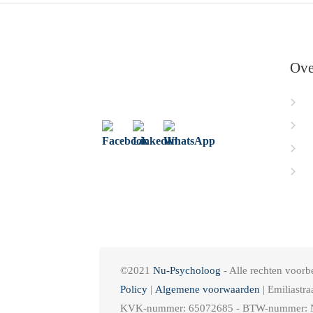
Ove
Ho
Ov
Ps
Co
©2021
Nu-Psycholoog
- Alle rechten voor
Policy
|
Algemene voorwaarden
| Emiliastr
KVK-nummer: 65072685 - BTW-nummer: