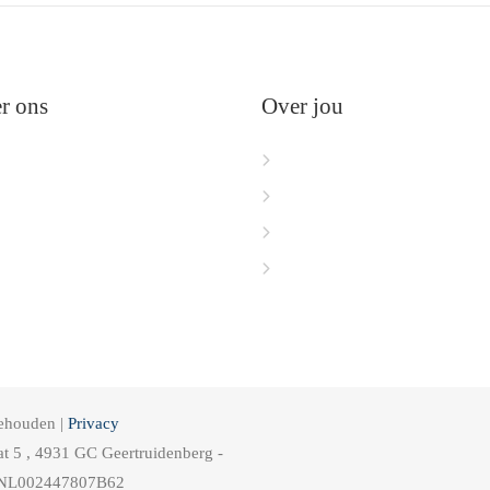
r ons
Over jou
me
Mijn dashboard
er ons
Mijn profiel
ychologen
Mijn praktijk
ntact
Aanmelden
behouden |
Privacy
aat 5 , 4931 GC Geertruidenberg -
 NL002447807B62