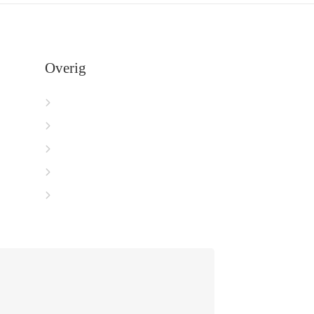
Overig
Herroepingsrecht
Retourbeleid
Levering & Verzending
Garantie & klachten
Betalen