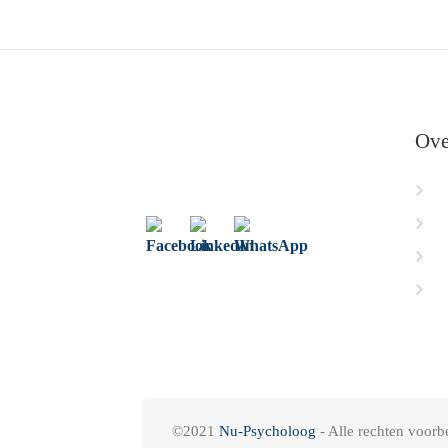
Ove
Ho
Ov
Ps
Co
©2021
Nu-Psycholoog
- Alle rechten voor