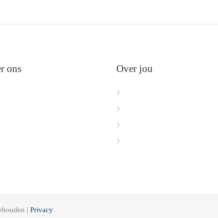
r ons
Over jou
me
Mijn dashboard
er ons
Mijn profiel
ychologen
Mijn praktijk
ntact
Aanmelden
behouden |
Privacy