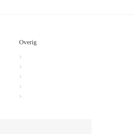
Overig
Herroepingsrecht
Retourbeleid
Levering & Verzending
Garantie & klachten
Betalen