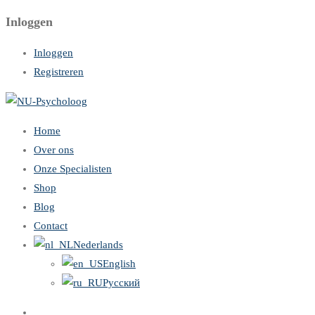
Inloggen
Inloggen
Registreren
Home
Over ons
Onze Specialisten
Shop
Blog
Contact
Nederlands
English
Русский