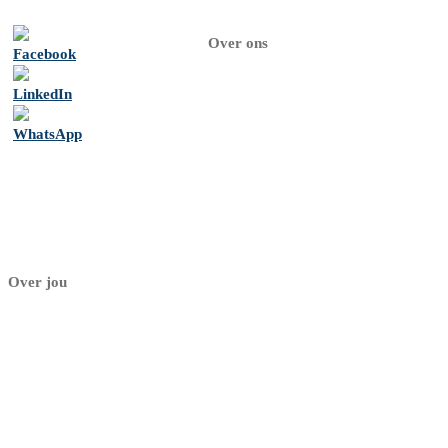
Over ons
Home
Over
ons
Psychologen
Contact
Over jou
Mijn dashboard
Mijn profiel
Mijn praktijk
Aanmelden