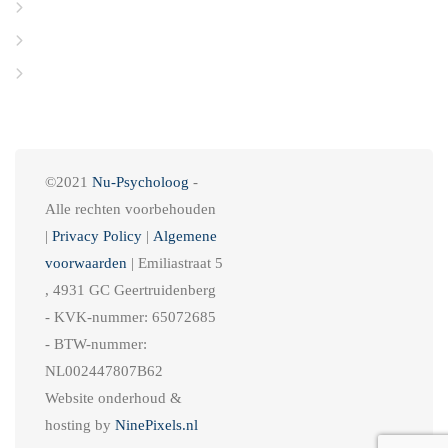
Levering & Verzending
Garantie & klachten
Betalen
©2021
Nu-Psycholoog
-
Alle rechten voorbehouden
|
Privacy Policy
|
Algemene
voorwaarden
| Emiliastraat 5
, 4931 GC Geertruidenberg
- KVK-nummer: 65072685
- BTW-nummer:
NL002447807B62
Website onderhoud &
hosting by
NinePixels.nl