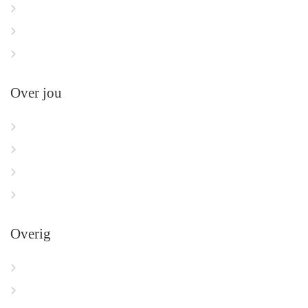
Over ons
Psychologen
Contact
Over jou
Mijn dashboard
Mijn profiel
Mijn praktijk
Aanmelden
Overig
Herroepingsrecht
Retourbeleid