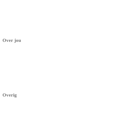
Psychologen
Contact
Over jou
Mijn dashboard
Mijn profiel
Mijn praktijk
Aanmelden
Overig
Herroepingsrecht
Retourbeleid
Levering & Verzending
Garantie & klachten