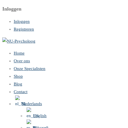
Inloggen
Inloggen
Registreren
Home
Over ons
Onze Specialisten
Shop
Blog
Contact
Nederlands
English
Русский