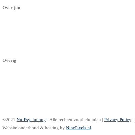
Over jou
Mijn dashboard
Mijn profiel
Mijn praktijk
Aanmelden
Overig
Herroepingsrecht
Retourbeleid
Levering & Verzending
Garantie & klachten
Betalen
©2021
Nu-Psycholoog
- Alle rechten voorbehouden |
Privacy Policy
|
Website onderhoud & hosting by
NinePixels.nl