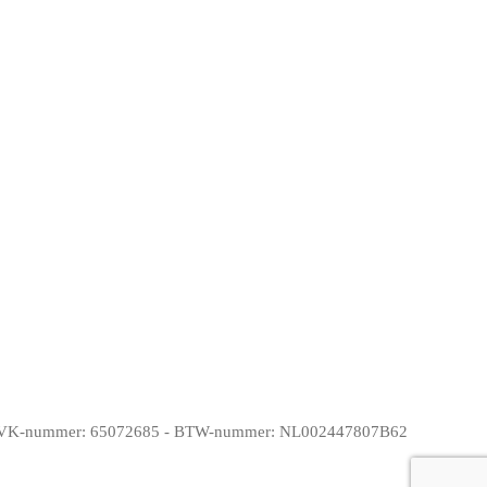
g - KVK-nummer: 65072685 - BTW-nummer: NL002447807B62