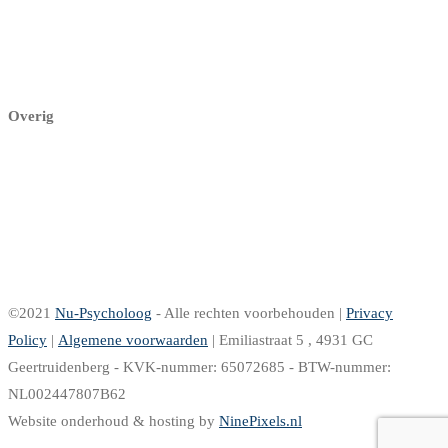
Mijn profiel
Mijn praktijk
Aanmelden
Overig
Herroepingsrecht
Retourbeleid
Levering & Verzending
Garantie & klachten
Betalen
©2021
Nu-Psycholoog
- Alle rechten voorbehouden |
Privacy
Policy
|
Algemene voorwaarden
| Emiliastraat 5 , 4931 GC
Geertruidenberg - KVK-nummer: 65072685 - BTW-nummer:
NL002447807B62
Website onderhoud & hosting by
NinePixels.nl