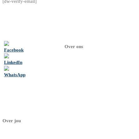
[dw-verify-email]
Over ons
Home
Over
ons
Psychologen
Contact
Over jou
Mijn dashboard