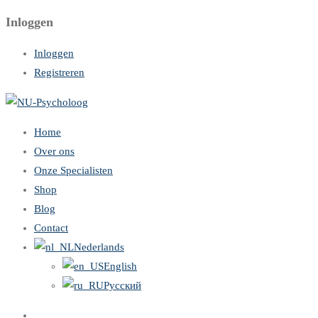
Inloggen
Inloggen
Registreren
Home
Over ons
Onze Specialisten
Shop
Blog
Contact
Nederlands
English
Русский